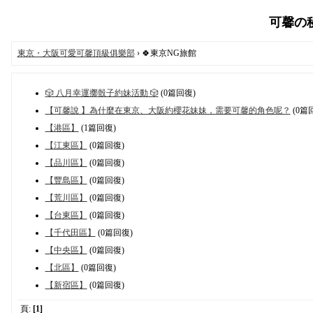
可馨の秘密
東京・大阪可愛可馨頂級俱樂部
› 🍀東京NG旅館
🎲 八月幸運擲骰子約妹活動 🎲
(0篇回復)
【可馨說 】為什麼在東京、大阪約櫻花妹妹，需要可馨的角色呢？
(0篇
【港區】
(1篇回復)
【江東區】
(0篇回復)
【品川區】
(0篇回復)
【豐島區】
(0篇回復)
【荒川區】
(0篇回復)
【台東區】
(0篇回復)
【千代田區】
(0篇回復)
【中央區】
(0篇回復)
【北區】
(0篇回復)
【新宿區】
(0篇回復)
頁:
[1]