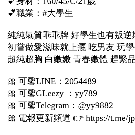
💕身材：160/45/C/21歲
💕職業：#大學生
純純氣質乖乖牌 好學生也有叛逆
初嘗做愛滋味就上癮 吃男友 玩學
超純超胸 白嫩嫩 青春嫩體 趕緊
🎀 可馨LINE：2054489
🎀 可馨GLeezy ：yy789
🎀 可馨Telegram：@yy9882
🎀 電報更新頻道 👉 https://t.me/jp