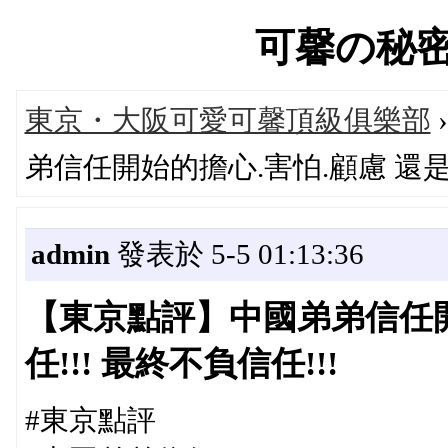
可馨の秘密遊び
東京・大阪可愛可馨頂級俱樂部
弟信任開始的擔心.害怕.顧慮 還是選
admin
發表於 5-5 01:13:36
【東京點評】中國弟弟信任開
任!!! 最終不負信任!!!
#東京點評