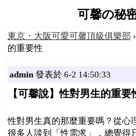
可馨の秘密遊び
東京・大阪可愛可馨頂級俱樂部
的重要性
admin
發表於 6-2 14:50:33
【可馨說】性對男生的重要
性對男生真的那麼重要嗎？從心
很多人談到「性需求」，總覺得