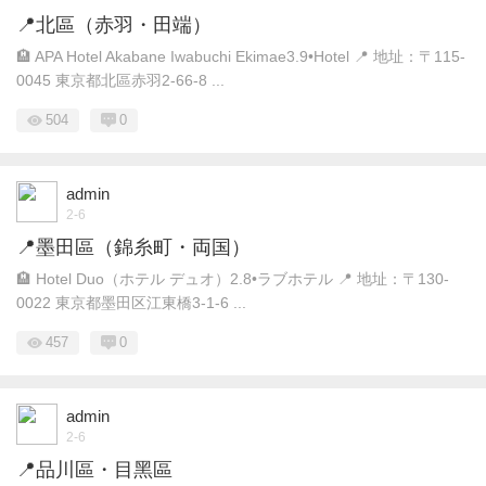
📍北區（赤羽・田端）
🏨 APA Hotel Akabane Iwabuchi Ekimae3.9•Hotel 📍 地址：〒115-
0045 東京都北區赤羽2-66-8 ...
504
0
admin
2-6
📍墨田區（錦糸町・両国）
🏨 Hotel Duo（ホテル デュオ）2.8•ラブホテル 📍 地址：〒130-
0022 東京都墨田区江東橋3-1-6 ...
457
0
admin
2-6
📍品川區・目黑區