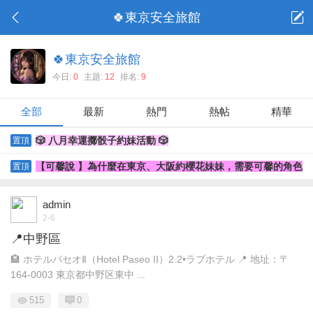
🍀東京安全旅館
🍀東京安全旅館
今日:
0
主題:
12
排名:
9
全部
最新
熱門
熱帖
精華
🎲 八月幸運擲骰子約妹活動 🎲
置頂
【可馨說 】為什麼在東京、大阪約櫻花妹妹，需要可馨的角色
置頂
呢？
admin
2-6
📍中野區
🏨 ホテルパセオⅡ（Hotel Paseo II）2.2•ラブホテル 📍 地址：〒
164-0003 東京都中野区東中 ...
515
0