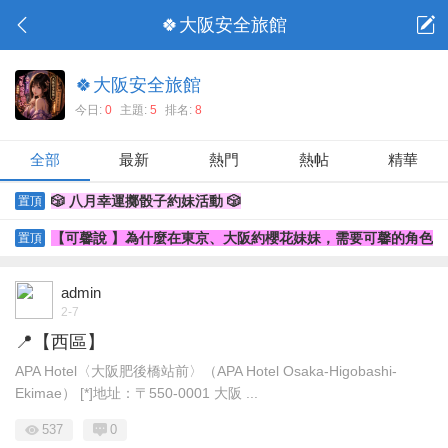
🍀大阪安全旅館
🍀大阪安全旅館
今日:
0
主題:
5
排名:
8
全部
最新
熱門
熱帖
精華
🎲 八月幸運擲骰子約妹活動 🎲
置頂
【可馨說 】為什麼在東京、大阪約櫻花妹妹，需要可馨的角色
置頂
呢？
admin
2-7
📍【西區】
APA Hotel〈大阪肥後橋站前〉（APA Hotel Osaka-Higobashi-
Ekimae） [*]地址：〒550-0001 大阪 ...
537
0