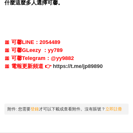
什麼這麼多人選擇可馨。
🎀 可馨LINE：2054489
🎀 可馨GLeezy ：yy789
🎀 可馨Telegram：@yy9882
🎀 電報更新頻道
👉
https://t.me/jp89890
附件:
您需要
登錄
才可以下載或查看附件。沒有賬號？
立即註冊